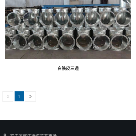
白铁皮三通
1
罗庄区盛庄街道美鑫市场