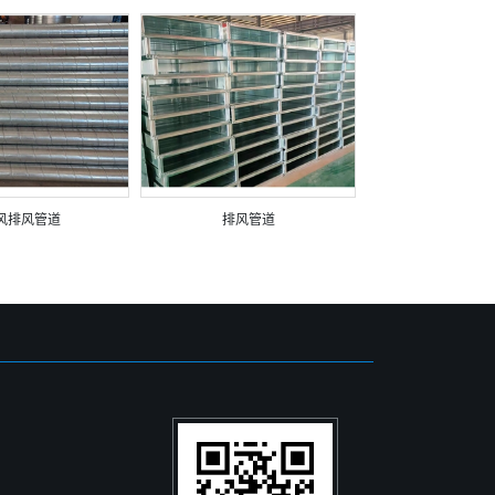
风排风管道
排风管道